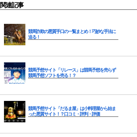
関連記事
競馬詐欺の悪質手口の一覧まとめ！巧妙な手法に
迫る！
競馬予想サイト「リレース」は競馬予想を売らず
競馬予想ソフトを売る！？
競馬予想サイト「だるま屋」は小料理屋から始ま
った悪質サイト！？口コミ・評判・評価