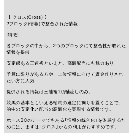
【 クロス(Cross) 】
2ブロック(情報)で整合された情報
[特徴]
各ブロックの中から、2つのブロックにて整合性が取れた
情報を提供
安定感ある三連複といえど、高額配当にも魅力あり
予算に限りがある方や、上位情報に向けて資金作りされ
たい方に人気
提供される情報は三連複1頭軸流しのみ。
競馬の基本ともいえる軸馬の選定に拘りを置くことで、
的中の安定化と配当の高額化を実現する情報です。
ホースBCのテーマでもある｢情報の統合化｣を体感するた
めには、まずは｢クロス｣からの利用がおすすめです。