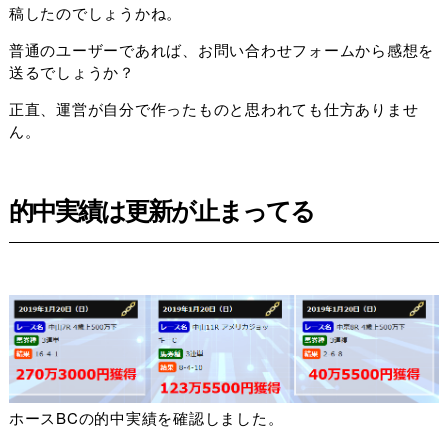
稿したのでしょうかね。
普通のユーザーであれば、お問い合わせフォームから感想を
送るでしょうか？
正直、運営が自分で作ったものと思われても仕方ありませ
ん。
的中実績は更新が止まってる
ホースBCの的中実績を確認しました。