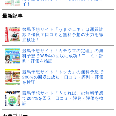
イト
最新記事
競馬予想サイト「うまジェネ」は悪質詐
欺？優良？口コミと無料予想の実力を徹
底検証！
競馬予想サイト「カチウマの定理」の無
料予想で385%の回収に成功！口コミ・評
判・評価を検証
競馬予想サイト「トッカ」の無料予想で
286%の回収に成功！口コミ・評判・評価
を検証
競馬予想サイト「うまれぼ」の無料予想
で204%を回収！口コミ・評判・評価を検
証
カテゴリー