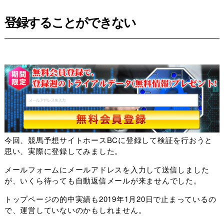
登録することができない
今回、競馬予想サイトホースBCに登録して検証を行おうと
思い、実際に登録してみました。
メールフォームにメールアドレスを入力して送信しました
が、いくら待っても自動返信メールが来ませんでした。
トップページの的中実績も2019年1月20日で止まっているの
で、運営していないのかもしれません。