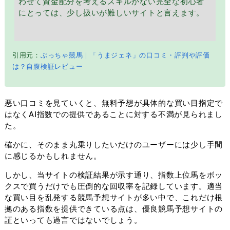
わせて資金配分を考えるスキルがない完全な初心者
にとっては、少し扱いが難しいサイトと言えます。
引用元：
ぶっちゃ競馬｜「うまジェネ」の口コミ・評判や評価
は？自腹検証レビュー
悪い口コミを見ていくと、無料予想が具体的な買い目指定で
はなくAI指数での提供であることに対する不満が見られまし
た。
確かに、そのまま丸乗りしたいだけのユーザーには少し手間
に感じるかもしれません。
しかし、当サイトの検証結果が示す通り、指数上位馬をボッ
クスで買うだけでも圧倒的な回収率を記録しています。適当
な買い目を乱発する競馬予想サイトが多い中で、これだけ根
拠のある指数を提供できている点は、優良競馬予想サイトの
証といっても過言ではないでしょう。