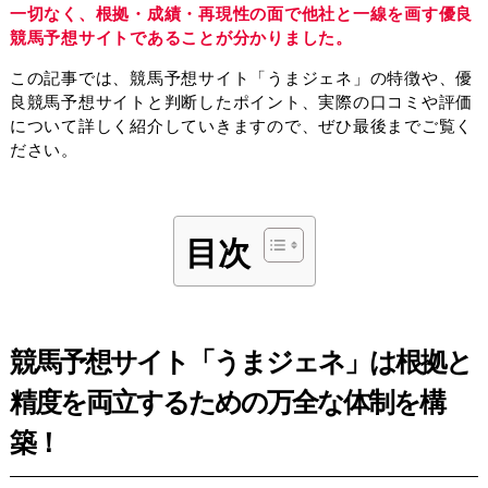
一切なく、根拠・成績・再現性の面で他社と一線を画す優良
競馬予想サイトであることが分かりました。
この記事では、競馬予想サイト「うまジェネ」の特徴や、優
良競馬予想サイトと判断したポイント、実際の口コミや評価
について詳しく紹介していきますので、ぜひ最後までご覧く
ださい。
目次
競馬予想サイト「うまジェネ」は根拠と
精度を両立するための万全な体制を構
築！