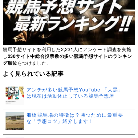
競馬予想サイトを利用した2,231人にアンケート調査を実施
し
230サイト中総合投票数の多い競馬予想サイトのランキン
グ順位
をつけました。
よく見られている記事
アンチが多い競馬予想YouTuber「大黒」
は現在は活動休止している競馬予想屋
船橋競馬場の特徴は？勝つために最重要
な「予想コツ」紹介します！