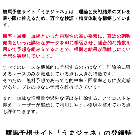
競馬予想サイト「うまジェネ」は、理論と実戦結果のズレを
最小限に抑えるため、万全な検証・精査体制を構築していま
す。
勝率・展開・血統といった再現性の高い要素に、直近の調教
傾向といった詳細なデータをAIに学習させ、総合的な指数を
用いて予想を組み立てることで、根拠と結果が乖離しにくい
予想を実現しています。
すべてのレースを機械的に予想するのではなく、理論的に狙
えるレースのみを厳選している点も大きな特徴です。
そのため、無料予想であっても的中率・回収率ともに安定感
があり、ブレの少ない予想を維持できています。
また、無駄な情報量や過剰な演出を排除することでコストを
抑え、ユーザーが継続して利用しやすい環境を整えている点
も評価できます。
競馬予想サイト「うまジェネ」の登録特