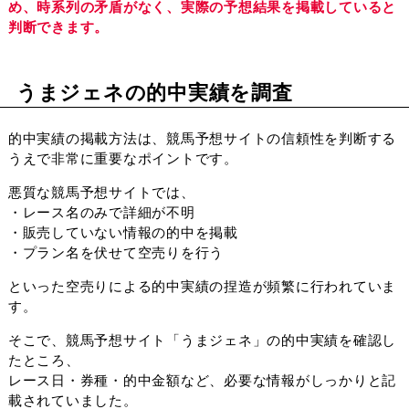
め、時系列の矛盾がなく、実際の予想結果を掲載していると
判断できます。
うまジェネの的中実績を調査
的中実績の掲載方法は、競馬予想サイトの信頼性を判断する
うえで非常に重要なポイントです。
悪質な競馬予想サイトでは、
・レース名のみで詳細が不明
・販売していない情報の的中を掲載
・プラン名を伏せて空売りを行う
といった空売りによる的中実績の捏造が頻繁に行われていま
す。
そこで、競馬予想サイト「うまジェネ」の的中実績を確認し
たところ、
レース日・券種・的中金額など、必要な情報がしっかりと記
載されていました。