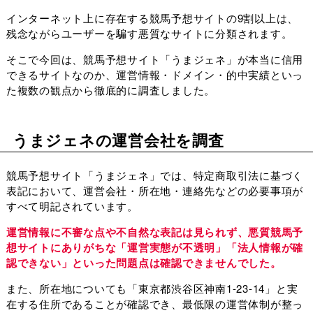
インターネット上に存在する競馬予想サイトの9割以上は、
残念ながらユーザーを騙す悪質なサイトに分類されます。
そこで今回は、競馬予想サイト「うまジェネ」が本当に信用
できるサイトなのか、運営情報・ドメイン・的中実績といっ
た複数の観点から徹底的に調査しました。
うまジェネの運営会社を調査
競馬予想サイト「うまジェネ」では、特定商取引法に基づく
表記において、運営会社・所在地・連絡先などの必要事項が
すべて明記されています。
運営情報に不審な点や不自然な表記は見られず、悪質競馬予
想サイトにありがちな「運営実態が不透明」「法人情報が確
認できない」といった問題点は確認できませんでした。
また、所在地についても「東京都渋谷区神南1-23-14」と実
在する住所であることが確認でき、最低限の運営体制が整っ