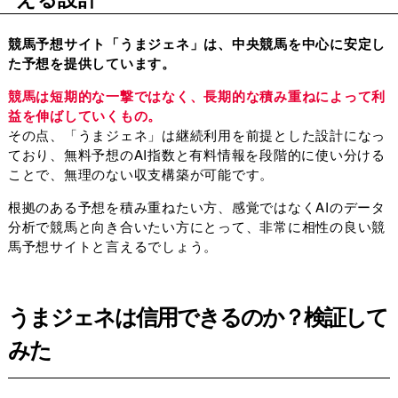
競馬予想サイト「うまジェネ」は、中央競馬を中心に安定し
た予想を提供しています。
競馬は短期的な一撃ではなく、長期的な積み重ねによって利
益を伸ばしていくもの。
その点、「うまジェネ」は継続利用を前提とした設計になっ
ており、無料予想のAI指数と有料情報を段階的に使い分ける
ことで、無理のない収支構築が可能です。
根拠のある予想を積み重ねたい方、感覚ではなくAIのデータ
分析で競馬と向き合いたい方にとって、非常に相性の良い競
馬予想サイトと言えるでしょう。
うまジェネは信用できるのか？検証して
みた