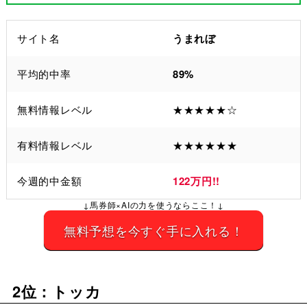
サイト名
うまれぼ
平均的中率
89%
無料情報レベル
★★★★★☆
有料情報レベル
★★★★★★
今週的中金額
122万円!!
↓馬券師×AIの力を使うならここ！↓
無料予想を今すぐ手に入れる！
2位：トッカ