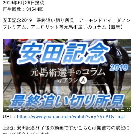
2019年5月29日投稿
再生回数：34544回
安田記念2019 最終追い切り所見 アーモンドアイ、ダノン
プレミアム、アエロリット等元馬術選手のコラム【競馬】
URL：
https://www.youtube.com/watch?v=yYVnADv_tqU
上記は安田記念終了後の動画ですがこちらは開催前の展望に
ついて紹介しています。