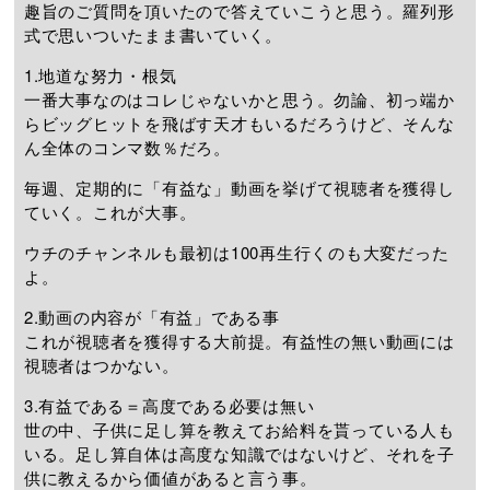
趣旨のご質問を頂いたので答えていこうと思う。羅列形
式で思いついたまま書いていく。
1.地道な努力・根気
一番大事なのはコレじゃないかと思う。勿論、初っ端か
らビッグヒットを飛ばす天才もいるだろうけど、そんな
ん全体のコンマ数％だろ。
毎週、定期的に「有益な」動画を挙げて視聴者を獲得し
ていく。これが大事。
ウチのチャンネルも最初は100再生行くのも大変だった
よ。
2.動画の内容が「有益」である事
これが視聴者を獲得する大前提。有益性の無い動画には
視聴者はつかない。
3.有益である＝高度である必要は無い
世の中、子供に足し算を教えてお給料を貰っている人も
いる。足し算自体は高度な知識ではないけど、それを子
供に教えるから価値があると言う事。