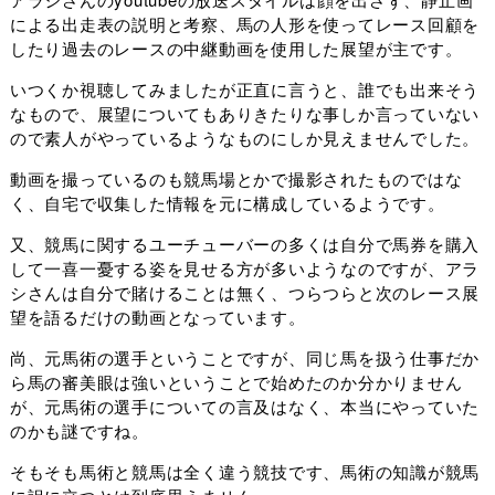
による出走表の説明と考察、馬の人形を使ってレース回顧を
したり過去のレースの中継動画を使用した展望が主です。
いつくか視聴してみましたが正直に言うと、誰でも出来そう
なもので、展望についてもありきたりな事しか言っていない
ので素人がやっているようなものにしか見えませんでした。
動画を撮っているのも競馬場とかで撮影されたものではな
く、自宅で収集した情報を元に構成しているようです。
又、競馬に関するユーチューバーの多くは自分で馬券を購入
して一喜一憂する姿を見せる方が多いようなのですが、アラ
シさんは自分で賭けることは無く、つらつらと次のレース展
望を語るだけの動画となっています。
尚、元馬術の選手ということですが、同じ馬を扱う仕事だか
ら馬の審美眼は強いということで始めたのか分かりません
が、元馬術の選手についての言及はなく、本当にやっていた
のかも謎ですね。
そもそも馬術と競馬は全く違う競技です、馬術の知識が競馬