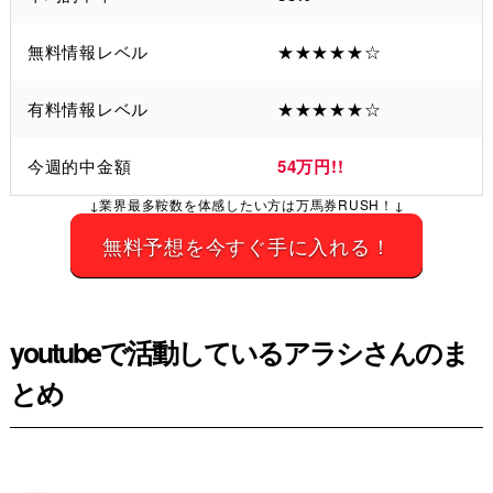
無料情報レベル
★★★★★☆
有料情報レベル
★★★★★☆
今週的中金額
54万円!!
↓業界最多鞍数を体感したい方は万馬券RUSH！↓
無料予想を今すぐ手に入れる！
youtubeで活動しているアラシさんのま
とめ