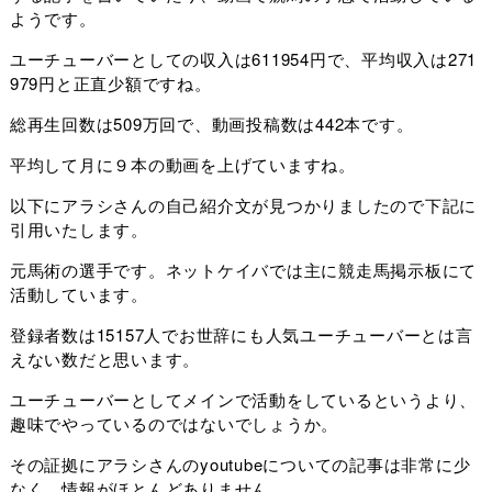
ようです。
ユーチューバーとしての収入は611954円で、平均収入は271
979円と正直少額ですね。
総再生回数は509万回で、動画投稿数は442本です。
平均して月に９本の動画を上げていますね。
以下にアラシさんの自己紹介文が見つかりましたので下記に
引用いたします。
元馬術の選手です。ネットケイバでは主に競走馬掲示板にて
活動しています。
登録者数は15157人でお世辞にも人気ユーチューバーとは言
えない数だと思います。
ユーチューバーとしてメインで活動をしているというより、
趣味でやっているのではないでしょうか。
その証拠にアラシさんのyoutubeについての記事は非常に少
なく、情報がほとんどありません。