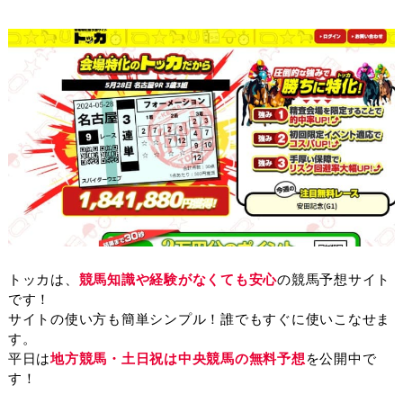
トッカは、
競馬知識や経験がなくても安心
の競馬予想サイト
です！
サイトの使い方も簡単シンプル！誰でもすぐに使いこなせま
す。
平日は
地方競馬・土日祝は中央競馬の無料予想
を公開中で
す！