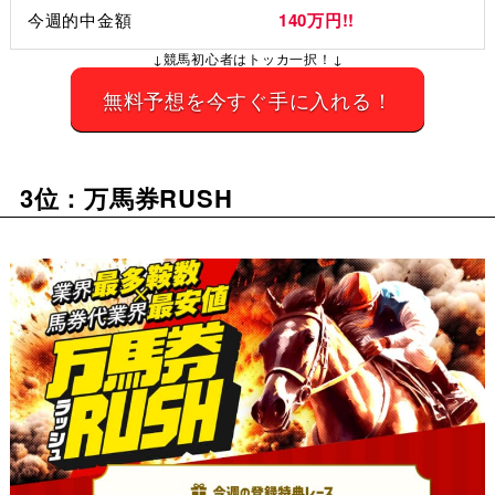
今週的中金額
140万円!!
↓競馬初心者はトッカ一択！↓
無料予想を今すぐ手に入れる！
3位：万馬券RUSH