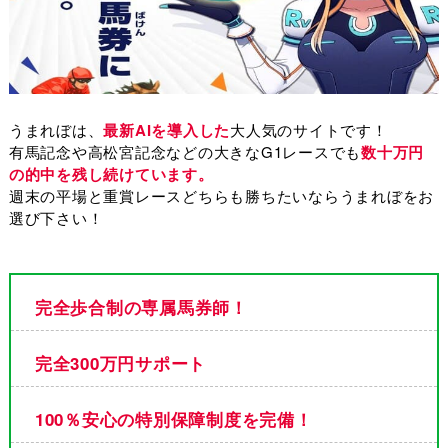
うまれぼは、
最新AIを導入した
大人気のサイトです！
有馬記念や高松宮記念などの大きなG1レースでも
数十万円
の的中を残し続けています。
週末の平場と重賞レースどちらも勝ちたいならうまれぼをお
選び下さい！
完全歩合制の専属馬券師！
完全300万円サポート
100％安心の特別保障制度を完備！