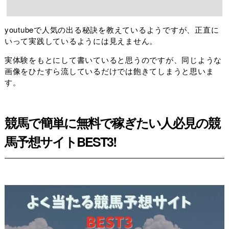
youtubeで人気の出る秘訣を教えているようですが、正直に
いって実践しているようには見えません。
実体験をもとにして書いていると思うのですが、同じような
画像をひたすら流しているだけでは飽きてしまうと思いま
す。
競馬で簡単に無料で稼ぎたい人必見の競
馬予想サイトBEST3!