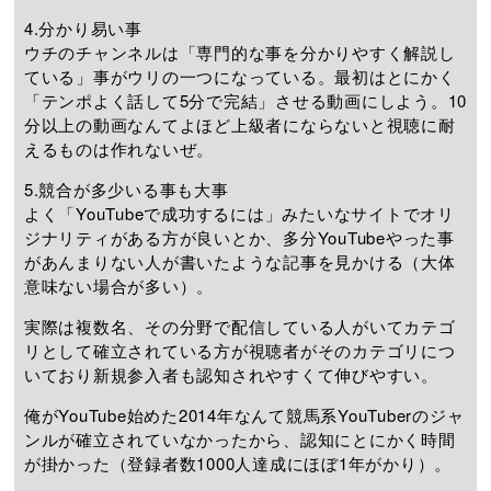
4.分かり易い事
ウチのチャンネルは「専門的な事を分かりやすく解説し
ている」事がウリの一つになっている。最初はとにかく
「テンポよく話して5分で完結」させる動画にしよう。10
分以上の動画なんてよほど上級者にならないと視聴に耐
えるものは作れないぜ。
5.競合が多少いる事も大事
よく「YouTubeで成功するには」みたいなサイトでオリ
ジナリティがある方が良いとか、多分YouTubeやった事
があんまりない人が書いたような記事を見かける（大体
意味ない場合が多い）。
実際は複数名、その分野で配信している人がいてカテゴ
リとして確立されている方が視聴者がそのカテゴリにつ
いており新規参入者も認知されやすくて伸びやすい。
俺がYouTube始めた2014年なんて競馬系YouTuberのジャ
ンルが確立されていなかったから、認知にとにかく時間
が掛かった（登録者数1000人達成にほぼ1年がかり）。