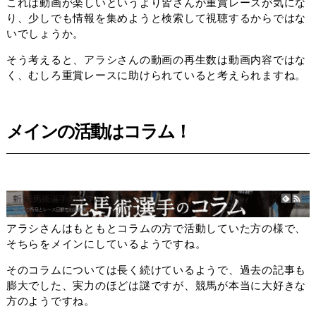
これは動画が楽しいというより皆さんが重賞レースが気にな
り、少しでも情報を集めようと検索して視聴するからではな
いでしょうか。
そう考えると、アラシさんの動画の再生数は動画内容ではな
く、むしろ重賞レースに助けられていると考えられますね。
メインの活動はコラム！
アラシさんはもともとコラムの方で活動していた方の様で、
そちらをメインにしているようですね。
そのコラムについては長く続けているようで、過去の記事も
膨大でした、実力のほどは謎ですが、競馬が本当に大好きな
方のようですね。