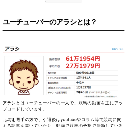
ユーチューバーのアラシとは？
アラシとはユーチューバーの一人で、競馬の動画を主にアッ
プロードしています。
元馬術選手の方で、引退後はyoutubeやコラム等で競馬に関
する記事を書いていたり、動画で競馬の予想で活動している