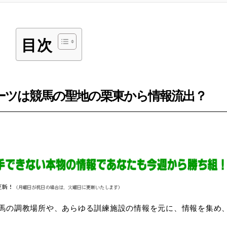
目次
ーツは競馬の聖地の栗東から情報流出？
馬の調教場所や、あらゆる訓練施設の情報を元に、情報を集め