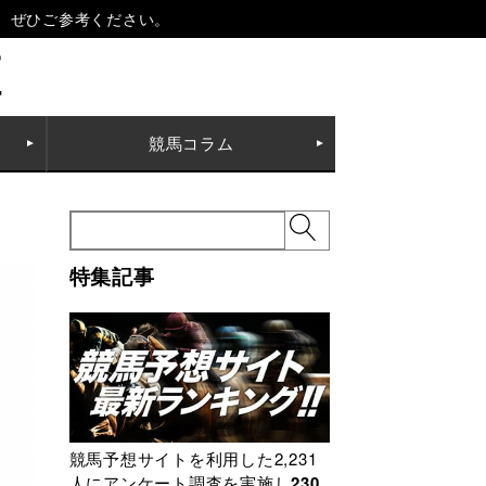
考ください。
証
競馬コラム
特集記事
競馬予想サイトを利用した2,231
人にアンケート調査を実施し
230