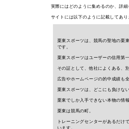
実際にはどのように集めるのか、詳細
サイトには以下のように記載してあり
栗東スポーツは、競馬の聖地の栗
です。
栗東スポーツはユーザーの信用第
その証として、他社によくある、
広告やホームページの的中成績も
栗東スポーツは、どこにも負けない
栗東でしか入手できない本物の情
栗東は競馬の町。
トレーニングセンターがあるだけで
います。