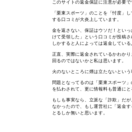
このサイトの返金保証に注意が必要で
「栗東スポーツ」のことを「忖度」し
する口コミが大炎上しています。
金を返さない、保証はウソだ！といっ
けて受領した」という口コミが投稿さ
しかすると人によっては返金している
正直、実際に返金されているかわかり
回るのではないかと私は思います。
火のないところに煙は立たないという
問題となってるのは「栗東スポーツ」の
を払わされて、更に情報料も普通にと
もしも事実なら、立派な「詐欺」だが
なかったので、もし運営社に「返金す
とるしか無いと思います。