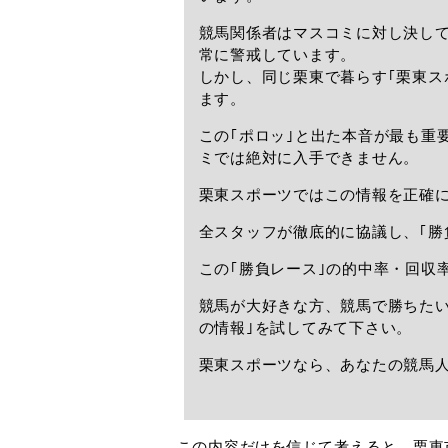
競馬関係者はマスコミに対し決し
常に警戒しています。
しかし、同じ栗東で暮らす｢栗東ス
ます。
この｢ポロッ｣と出た本音が最も重
ミでは絶対に入手できません。
栗東スポーツではこの情報を正確
全スタッフが徹底的に協議し、｢勝
この｢勝負レース｣の的中率・回収
競馬が大好きな方、競馬で勝ちた
の情報｣を試してみて下さい。
栗東スポーツなら、あなたの競馬
この内容だけを信じて考えると、栗東