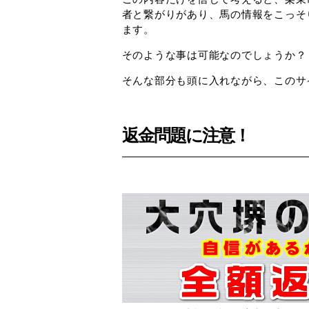
者と繋がりがあり、馬の情報をこっそ
ます。
そのような事は可能なのでしょうか？
そんな部分も頭に入れながら、このサ
返金問題に注意！