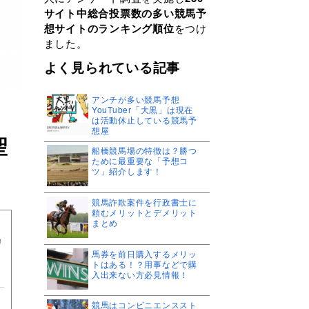
サイト中総合投票数の多い競馬予
想サイトのランキング順位
をつけ
ました。
よく見られている記事
アンチが多い競馬予想
YouTuber「大黒」は現在
は活動休止している競馬予
想屋
聖
船橋競馬場の特徴は？勝つ
ために最重要な「予想コ
ツ」紹介します！
競馬詐欺案件を行政書士に
頼むメリットとデメリット
まとめ
馬券を前日購入するメリッ
トはある！？用事などで購
入出来ない方必見情報！
競馬はコンビニエンススト