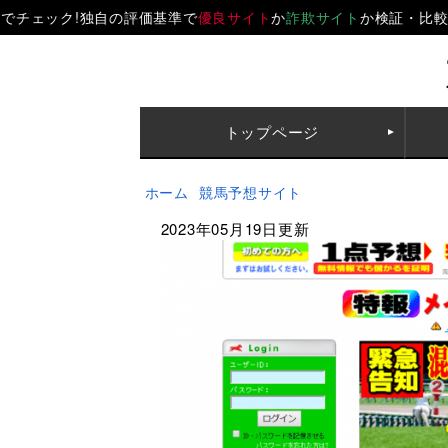
!独自の評価基準で
優良サイト
か
詐欺サイト
か検証・比較し、
おす
トップ
ページ
ホーム
競馬予想サイト
2023年05月19日
更新