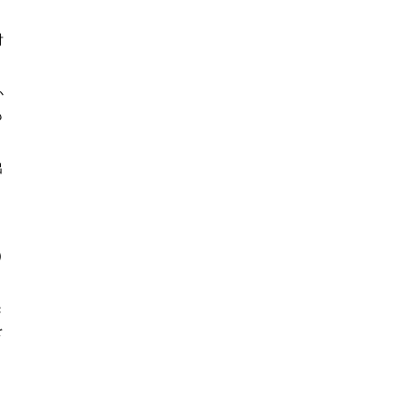
対
か
も
出
)
き
を