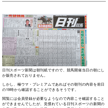
日刊スポーツ新聞は朝刊紙ですので、競馬開催当日の朝にし
か販売されておりません。
しかし、極ウマ・プレミアムであればその朝刊の内容を前日
の19時から確認することができるそうです。
閲覧には会員登録が必要なようなので内容こそ確認すること
ができませんでしたが、見慣れている日刊スポーツの新聞の