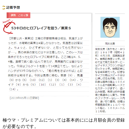
極ウマ・プレミアムについては基本的にには月額会員の登録
が必要なのです。