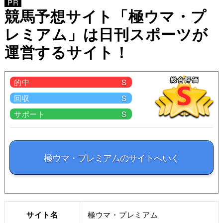
PR
競馬予想サイト「極ウマ・プ
レミアム」は日刊スポーツが
運営するサイト！
極ウマ・プレミアムのサイトへいく
サイト名
極ウマ・プレミアム