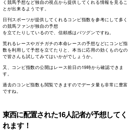
く競馬予想など独自の視点から提供してくれる情報を見るこ
とが出来るようです。
日刊スポーツが提供してくれるコンピ指数を参考にして多く
の競馬ファンが独自の予想
を立てたりしているので、信頼感はバツグンですね。
荒れるレースやガチガチの本命レースの予想などにコンピ指
数を利用して予想を立てたりと、本当に応用の効くものなの
で皆さんも試してみてはいかがでしょうか。
又、コンピ指数の公開はレース前日の19時から確認できま
す。
過去のコンピ指数も閲覧できますのでデータ量も非常に豊富
ですね。
東西に配置された16人記者が予想してく
れます！