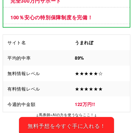
完全300万円サポート
100％安心の特別保障制度を完備！
サイト名
うまれぼ
平均的中率
89%
無料情報レベル
★★★★★☆
有料情報レベル
★★★★★★
今週的中金額
122万円!!
↓馬券師×AIの力を使うならここ！↓
無料予想を今すぐ手に入れる！