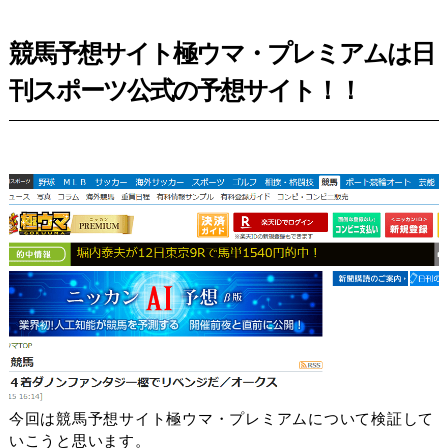
競馬予想サイト極ウマ・プレミアムは日
刊スポーツ公式の予想サイト！！
今回は競馬予想サイト極ウマ・プレミアムについて検証して
いこうと思います。