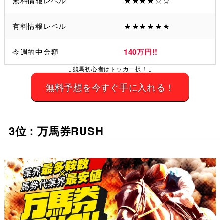
無料情報レベル
★★★★☆☆
有料情報レベル
★★★★★★
今週的中金額
140万円!!
↓競馬初心者はトッカ一択！↓
無料予想を今すぐ手に入れる！
3位：万馬券RUSH