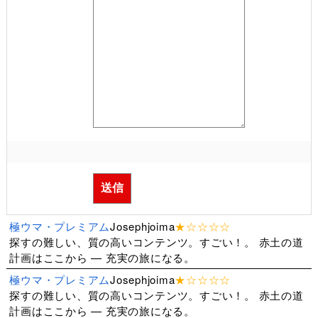
極ウマ・プレミアム
Josephjoima
★☆☆☆☆
探すの難しい、質の高いコンテンツ。すごい！。 赤土の道
計画はここから — 充実の旅になる。
極ウマ・プレミアム
Josephjoima
★☆☆☆☆
探すの難しい、質の高いコンテンツ。すごい！。 赤土の道
計画はここから — 充実の旅になる。