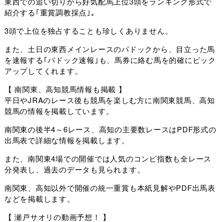
東西での追い切りから好気配馬上位3頭をランキング形式で
紹介する｢重賞調教採点｣。
3頭で上位を独占することも珍しくありません。
また、土日の東西メインレースのパドックから、目立った馬
を速報する｢パドック速報｣も、馬券に絡む馬を的確にピック
アップしてくれます。
【 南関東、高知競馬情報も掲載 】
平日やJRAのレース後も競馬を楽しむ方に南関東競馬、高知
競馬の情報を掲載しています。
南関東の後半4～6レース、高知の主要数レースはPDF形式の
出馬表で詳細な情報を掲載します。
また、南関東4場での開催では人気のコンピ指数も全レース
分発表し、過去のデータも見られます。
南関東、高知以外で開催の統一重賞も本紙見解やPDF出馬表
などを掲載します。
【 瀬戸サオリの動画予想！ 】