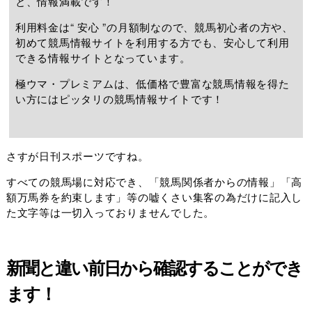
と、情報満載です！
利用料金は“ 安心 ”の月額制なので、競馬初心者の方や、
初めて競馬情報サイトを利用する方でも、安心して利用
できる情報サイトとなっています。
極ウマ・プレミアムは、低価格で豊富な競馬情報を得た
い方にはピッタリの競馬情報サイトです！
さすが日刊スポーツですね。
すべての競馬場に対応でき、「競馬関係者からの情報」「高
額万馬券を約束します」等の嘘くさい集客の為だけに記入し
た文字等は一切入っておりませんでした。
新聞と違い前日から確認することができ
ます！