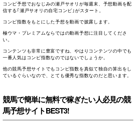
コンピ予想でおなじみの瀬戸サオリが毎週末、予想動画を配
信する｢瀬戸サオリの自宅コンピ｣がスタート。
コンピ指数をもとにした予想を動画で披露します。
極ウマ・プレミアムならではの動画予想に注目してくださ
い。
コンテンツも非常に豊富ですね、やはりコンテンツの中でも
一番人気はコンピ指数なのではないでしょうか。
他の競馬予想サイトでもコンピ指数を真似て独自の算出をし
ているぐらいなので、とても優秀な指数なのだと思います。
競馬で簡単に無料で稼ぎたい人必見の競
馬予想サイトBEST3!