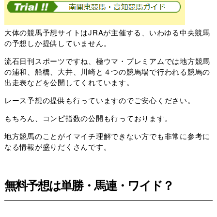
大体の競馬予想サイトはJRAが主催する、いわゆる中央競馬
の予想しか提供していません。
流石日刊スポーツですね、極ウマ・プレミアムでは地方競馬
の浦和、船橋、大井、川崎と４つの競馬場で行われる競馬の
出走表などを公開してくれています。
レース予想の提供も行っていますのでご安心ください。
もちろん、コンピ指数の公開も行っております。
地方競馬のことがイマイチ理解できない方でも非常に参考に
なる情報が盛りだくさんです。
無料予想は単勝・馬連・ワイド？