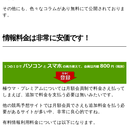
その他にも、色々なコラムがあり無料にて公開されておりま
す。
情報料金は非常に安価です！
極ウマ・プレミアムについては月額会員制で料金さえ払って
しまえば、追加で料金を支払う必要は無いみたいです。
他の競馬予想サイトでは月額会員でさえも追加料金を払う必
要があるサイトが多い中、非常に良心的ですね。
有料情報利用料金については以下になります。