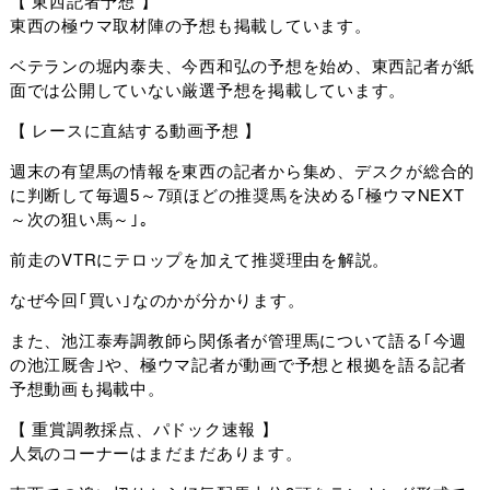
【 東西記者予想 】
東西の極ウマ取材陣の予想も掲載しています。
ベテランの堀内泰夫、今西和弘の予想を始め、東西記者が紙
面では公開していない厳選予想を掲載しています。
【 レースに直結する動画予想 】
週末の有望馬の情報を東西の記者から集め、デスクが総合的
に判断して毎週5～7頭ほどの推奨馬を決める｢極ウマNEXT
～次の狙い馬～｣。
前走のVTRにテロップを加えて推奨理由を解説。
なぜ今回｢買い｣なのかが分かります。
また、池江泰寿調教師ら関係者が管理馬について語る｢今週
の池江厩舎｣や、極ウマ記者が動画で予想と根拠を語る記者
予想動画も掲載中。
【 重賞調教採点、パドック速報 】
人気のコーナーはまだまだあります。