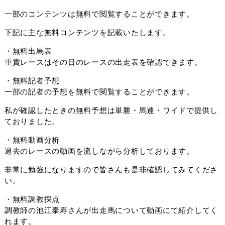
一部のコンテンツは無料で閲覧することができます。
下記に主な無料コンテンツを記載いたします。
・無料出馬表
重賞レースはその日のレースの出走表を確認できます。
・無料記者予想
一部の記者の予想を無料で閲覧することができます。
私が確認したときの無料予想は単勝・馬連・ワイドで提供し
ておりました。
・無料動画分析
過去のレースの動画を流しながら分析しております。
非常に勉強になりますので皆さんも是非確認してみてくださ
い。
・無料調教採点
調教師の池江泰寿さんが出走馬について動画にて紹介してく
れます。