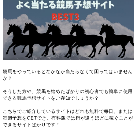
競馬をやっているとなかなか当たらなくて困ってはいません
か？
そうした方や、競馬を始めたばかりの初心者でも簡単に使用
できる競馬予想サイトをご存知でしょうか？
こちらでご紹介しているサイトはどれも無料で毎日、または
毎週予想をGETでき、有料版では桁が違うほどに稼ぐことが
できるサイトばかりです！