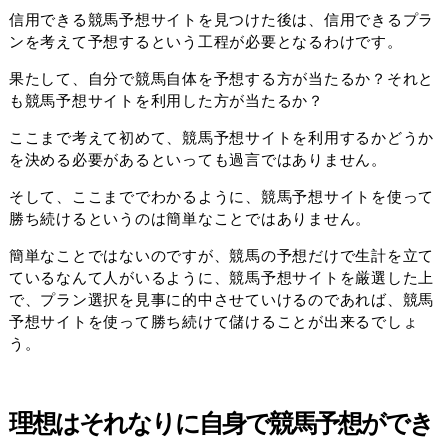
信用できる競馬予想サイトを見つけた後は、信用できるプラ
ンを考えて予想するという工程が必要となるわけです。
果たして、自分で競馬自体を予想する方が当たるか？それと
も競馬予想サイトを利用した方が当たるか？
ここまで考えて初めて、競馬予想サイトを利用するかどうか
を決める必要があるといっても過言ではありません。
そして、ここまででわかるように、競馬予想サイトを使って
勝ち続けるというのは簡単なことではありません。
簡単なことではないのですが、競馬の予想だけで生計を立て
ているなんて人がいるように、競馬予想サイトを厳選した上
で、プラン選択を見事に的中させていけるのであれば、競馬
予想サイトを使って勝ち続けて儲けることが出来るでしょ
う。
理想はそれなりに自身で競馬予想ができ