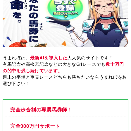
うまれぼは、
最新AIを導入した
大人気のサイトです！
有馬記念や高松宮記念などの大きなG1レースでも
数十万円
の的中を残し続けています。
週末の平場と重賞レースどちらも勝ちたいならうまれぼをお
選び下さい！
完全歩合制の専属馬券師！
完全300万円サポート