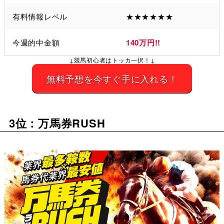
有料情報レベル
★★★★★★
今週的中金額
140万円!!
↓競馬初心者はトッカ一択！↓
無料予想を今すぐ手に入れる！
3位：万馬券RUSH