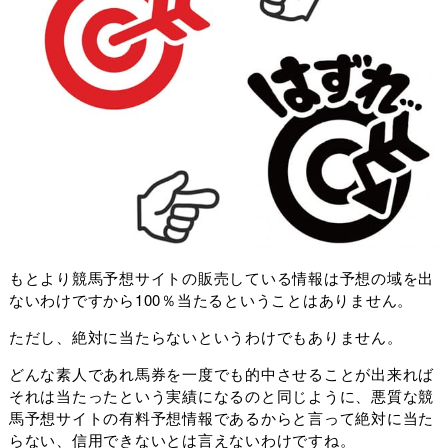
もとより競馬予想サイトの販売している情報は予想の域を出
ないわけですから100％当たるということはありません。
ただし、絶対に当たらないというわけでもありません。
どんな素人であれ馬券を一度でも的中させることが出来れば
それは当たったという実績になるのと同じように、悪質な競
馬予想サイトの有料予想情報であるからと言って絶対に当た
らない、信用できないとは言えないわけですね。