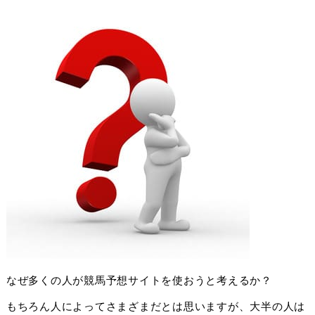
なぜ多くの人が競馬予想サイトを使おうと考えるか？
もちろん人によってさまざまだとは思いますが、大半の人は