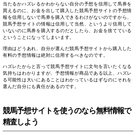
当たるかハズレるかわからない自分の予想を信用して馬券を
買えるのに、お金を出して購入した競馬予想サイトの予想情
報を信用しないで馬券を購入できるわけがないのですから、
競馬予想サイトの情報は信用して当然、というより信用して
いないのに馬券を購入するのだとしたら、お金を捨てている
ということになってしまいます。
理由はどうあれ、自分が選んだ競馬予想サイトから購入した
有料の予想情報は絶対に信用するべきなのです。
ハズレたからと言って競馬予想サイトに文句を言いたくなる
気持ちはわかりますが、予想情報が商品である以上、ハズレ
る可能性は大いにあることはわかっているはずなのにそれを
選んだ自分にも責任があるのです。
競馬予想サイトを使うのなら無料情報で
精査しよう