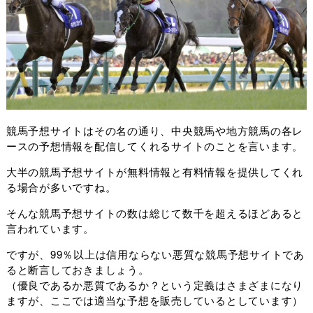
競馬予想サイトはその名の通り、中央競馬や地方競馬の各レ
ースの予想情報を配信してくれるサイトのことを言います。
大半の競馬予想サイトが無料情報と有料情報を提供してくれ
る場合が多いですね。
そんな競馬予想サイトの数は総じて数千を超えるほどあると
言われています。
ですが、99％以上は信用ならない悪質な競馬予想サイトであ
ると断言しておきましょう。
（優良であるか悪質であるか？という定義はさまざまになり
ますが、ここでは適当な予想を販売しているとしています）