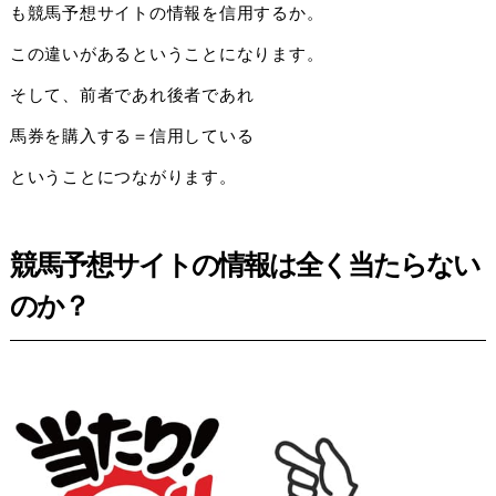
も競馬予想サイトの情報を信用するか。
この違いがあるということになります。
そして、前者であれ後者であれ
馬券を購入する＝信用している
ということにつながります。
競馬予想サイトの情報は全く当たらない
のか？