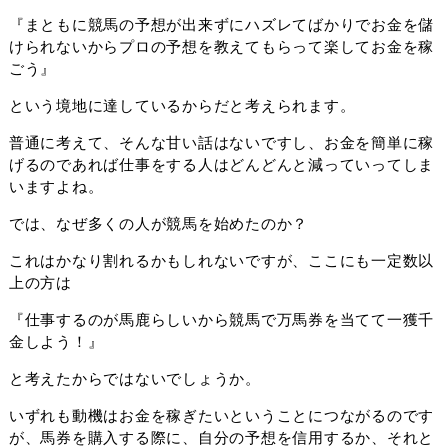
『まともに競馬の予想が出来ずにハズレてばかりでお金を儲
けられないからプロの予想を教えてもらって楽してお金を稼
ごう』
という境地に達しているからだと考えられます。
普通に考えて、そんな甘い話はないですし、お金を簡単に稼
げるのであれば仕事をする人はどんどんと減っていってしま
いますよね。
では、なぜ多くの人が競馬を始めたのか？
これはかなり割れるかもしれないですが、ここにも一定数以
上の方は
『仕事するのが馬鹿らしいから競馬で万馬券を当てて一獲千
金しよう！』
と考えたからではないでしょうか。
いずれも動機はお金を稼ぎたいということにつながるのです
が、馬券を購入する際に、自分の予想を信用するか、それと