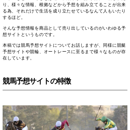
り、様々な情報、根拠などから予想を組み立てることが出来
る為、それだけで生活を成り立たせているなんて人もいたり
するほど。
そんな予想情報を商品として売り出しているのがいわゆる予
想サイトというものです。
本稿では競馬予想サイトについてお話しますが、同様に競艇
予想サイトや競輪、オートレースに至るまで様々なものが存
在しています。
競馬予想サイトの特徴