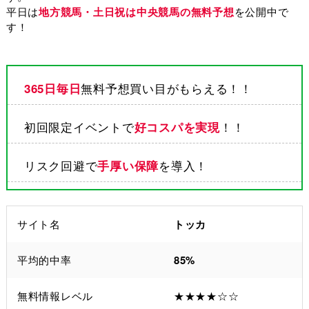
平日は
地方競馬・土日祝は中央競馬の無料予想
を公開中で
す！
無料予想買い目がもらえる！！
365日毎日
初回限定イベントで
！！
好コスパを実現
リスク回避で
を導入！
手厚い保障
サイト名
トッカ
平均的中率
85%
無料情報レベル
★★★★☆☆