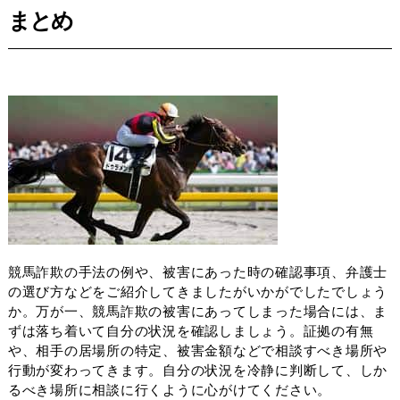
まとめ
競馬詐欺の手法の例や、被害にあった時の確認事項、弁護士
の選び方などをご紹介してきましたがいかがでしたでしょう
か。万が一、競馬詐欺の被害にあってしまった場合には、ま
ずは落ち着いて自分の状況を確認しましょう。証拠の有無
や、相手の居場所の特定、被害金額などで相談すべき場所や
行動が変わってきます。自分の状況を冷静に判断して、しか
るべき場所に相談に行くように心がけてください。