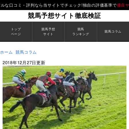
な口コミ・評判なら当サイトでチェック!独自の評価基準で
優良サイ
競馬予想サイト徹底検証
トップ
競馬予想
競馬
競馬コラム
ページ
サイト
ランキング
ホーム
競馬コラム
2018年12月27日
更新