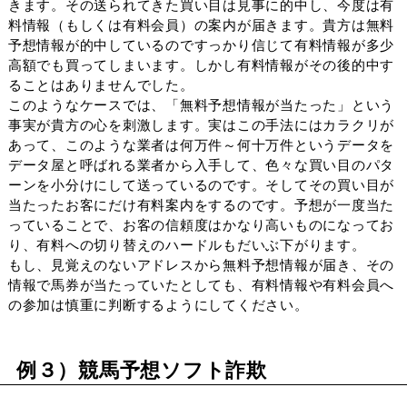
きます。その送られてきた買い目は見事に的中し、今度は有
料情報（もしくは有料会員）の案内が届きます。貴方は無料
予想情報が的中しているのですっかり信じて有料情報が多少
高額でも買ってしまいます。しかし有料情報がその後的中す
ることはありませんでした。
このようなケースでは、「無料予想情報が当たった」という
事実が貴方の心を刺激します。実はこの手法にはカラクリが
あって、このような業者は何万件～何十万件というデータを
データ屋と呼ばれる業者から入手して、色々な買い目のパタ
ーンを小分けにして送っているのです。そしてその買い目が
当たったお客にだけ有料案内をするのです。予想が一度当た
っていることで、お客の信頼度はかなり高いものになってお
り、有料への切り替えのハードルもだいぶ下がります。
もし、見覚えのないアドレスから無料予想情報が届き、その
情報で馬券が当たっていたとしても、有料情報や有料会員へ
の参加は慎重に判断するようにしてください。
例３）競馬予想ソフト詐欺