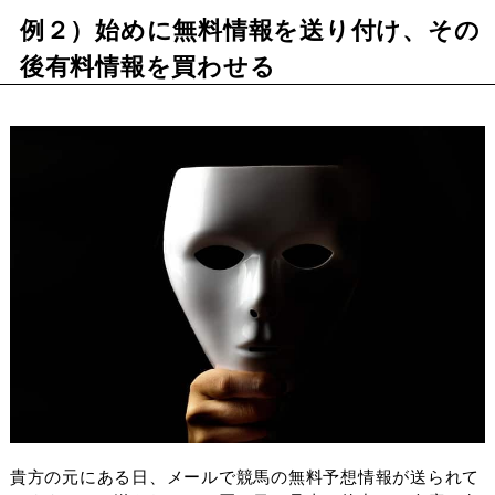
例２）始めに無料情報を送り付け、その
後有料情報を買わせる
貴方の元にある日、メールで競馬の無料予想情報が送られて