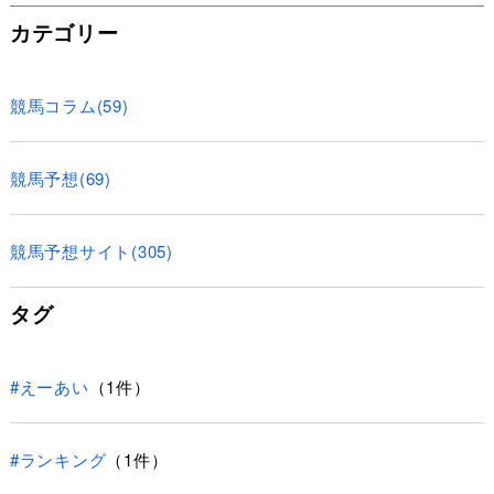
カテゴリー
競馬コラム(59)
競馬予想(69)
競馬予想サイト(305)
タグ
#えーあい
（1件）
#ランキング
（1件）