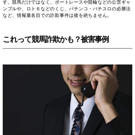
す。競馬だけではなく、ボートレースや競輪などの公営ギャ
ンブルや、ロト６などのくじ、パチンコ・パチスロの必勝法
など、情報量名目での詐欺事件は後を絶ちません。
これって競馬詐欺かも？被害事例