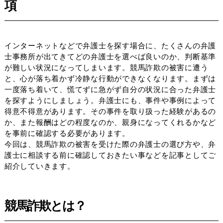
項
インターネットなどで弁護士を探す場合に、たくさんの弁護
士事務所が出てきてどの弁護士を選べば良いのか、判断基準
が難しい状況になってしまいます。競馬詐欺の被害に遭う
と、心が落ち着かず冷静な行動ができなくなります。まずは
一度落ち着いて、慌てずに急がず自分の状況に合った弁護士
を探すようにしましょう。弁護士にも、事件や事例によって
得意不得意があります。その事件を取り扱った経験があるの
か、また報酬はどの程度なのか、親身になってくれるかなど
を事前に確認する必要があります。
今回は、競馬詐欺の被害を受けた際の弁護士の選び方や、弁
護士に相談する前に確認しておきたい事などを記事としてご
紹介していきます。
競馬詐欺とは？