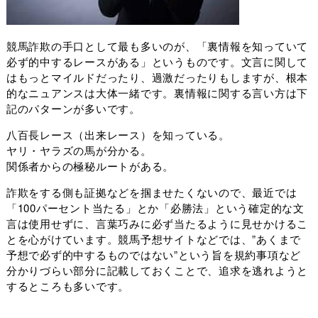
競馬詐欺の手口として最も多いのが、「裏情報を知っていて
必ず的中するレースがある」というものです。文言に関して
はもっとマイルドだったり、過激だったりもしますが、根本
的なニュアンスは大体一緒です。裏情報に関する言い方は下
記のパターンが多いです。
八百長レース（出来レース）を知っている。
ヤリ・ヤラズの馬が分かる。
関係者からの極秘ルートがある。
詐欺をする側も証拠などを掴ませたくないので、最近では
「100パーセント当たる」とか「必勝法」という確定的な文
言は使用せずに、言葉巧みに必ず当たるように見せかけるこ
とを心がけています。競馬予想サイトなどでは、”あくまで
予想で必ず的中するものではない”という旨を規約事項など
分かりづらい部分に記載しておくことで、追求を逃れようと
するところも多いです。