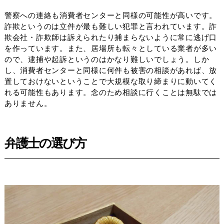
警察への連絡も消費者センターと同様の可能性が高いです。
詐欺というのは立件が最も難しい犯罪と言われています。詐
欺会社・詐欺師は訴えられたり捕まらないように常に逃げ口
を作っています。また、居場所も転々としている業者が多い
ので、逮捕や起訴というのはかなり難しいでしょう。しか
し、消費者センターと同様に何件も被害の相談があれば、放
置しておけないということで大規模な取り締まりに動いてく
れる可能性もあります。念のため相談に行くことは無駄では
ありません。
弁護士の選び方