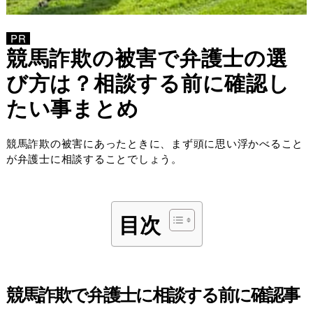
PR
競馬詐欺の被害で弁護士の選
び方は？相談する前に確認し
たい事まとめ
競馬詐欺の被害にあったときに、まず頭に思い浮かべること
が弁護士に相談することでしょう。
目次
競馬詐欺で弁護士に相談する前に確認事