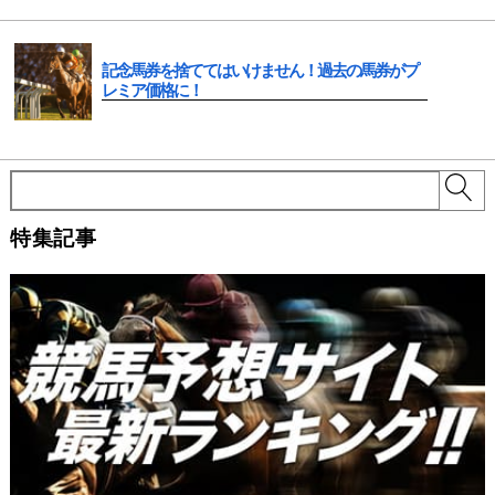
記念馬券を捨ててはいけません！過去の馬券がプ
レミア価格に！
特集記事