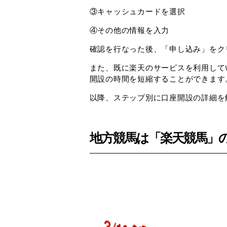
③キャッシュカードを選択
④その他の情報を入力
確認を行なった後、「申し込み」をク
また、既に楽天のサービスを利用して
開設の時間を短縮することができます
以降、ステップ別に口座開設の詳細を
地方競馬は「楽天競馬」