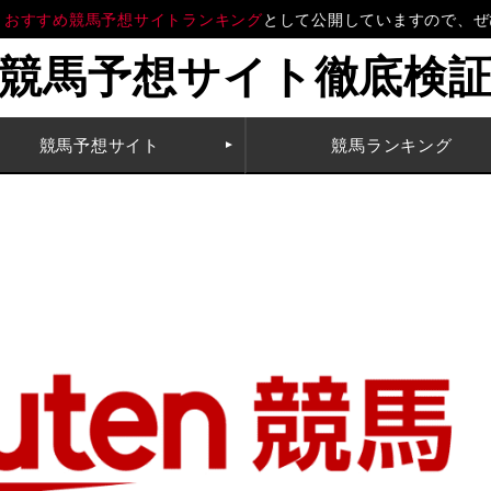
競馬予想サイトランキング
として公開していますので、ぜひご参考
競馬予想サイト徹底検
競馬予想
サイト
競馬
ランキング