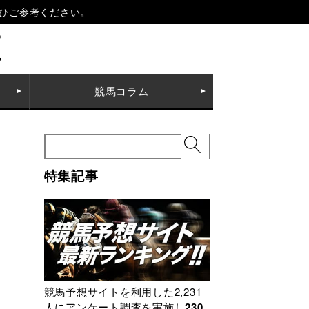
ください。
証
競馬コラム
特集記事
競馬予想サイトを利用した2,231
人にアンケート調査を実施し
230