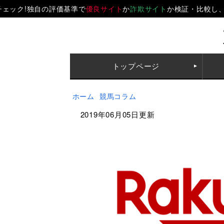
独自の評価基準で
優良サイト
か
詐欺サイト
か検証・比較し、
おすすめ
トップ
ページ
ホーム
競馬コラム
2019年06月05日
更新