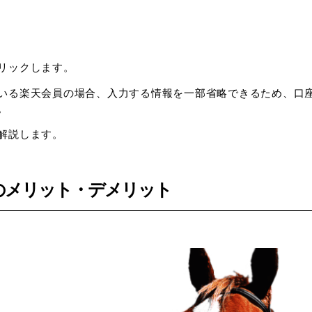
リックします。
いる楽天会員の場合、入力する情報を一部省略できるため、口
。
解説します。
のメリット・デメリット