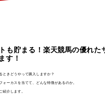
トも貯まる！楽天競馬の優れた
ます！
るときどうやって購入しますか？
フォーカスを当てて、どんな特徴があるのか。
ご紹介します。