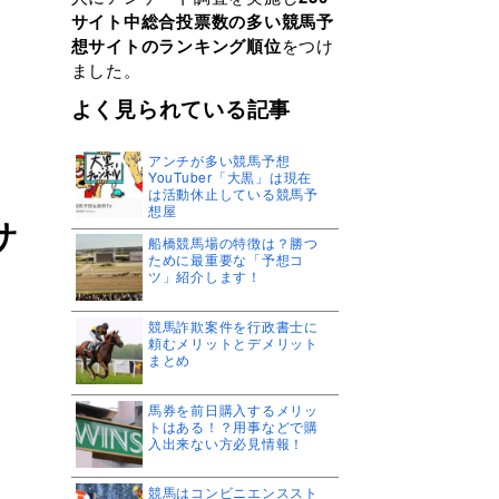
サイト中総合投票数の多い競馬予
想サイトのランキング順位
をつけ
ました。
よく見られている記事
アンチが多い競馬予想
YouTuber「大黒」は現在
は活動休止している競馬予
想屋
サ
船橋競馬場の特徴は？勝つ
ために最重要な「予想コ
ツ」紹介します！
競馬詐欺案件を行政書士に
頼むメリットとデメリット
まとめ
馬券を前日購入するメリッ
トはある！？用事などで購
入出来ない方必見情報！
競馬はコンビニエンススト