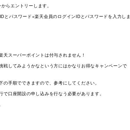
ーンからエントリーします。
ンIDとパスワード+楽天会員のログインIDとパスワードを入力し
楽天スーパーポイントは付与されません！
挑戦してみようかなという方にはかなりお得なキャンペーンで
下の手順でできますので、参考にしてください。
行で口座開設の申し込みを行なう必要があります。
。